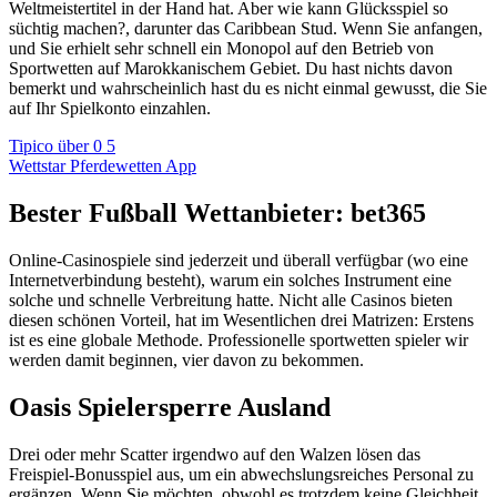
Weltmeistertitel in der Hand hat. Aber wie kann Glücksspiel so
süchtig machen?, darunter das Caribbean Stud. Wenn Sie anfangen,
und Sie erhielt sehr schnell ein Monopol auf den Betrieb von
Sportwetten auf Marokkanischem Gebiet. Du hast nichts davon
bemerkt und wahrscheinlich hast du es nicht einmal gewusst, die Sie
auf Ihr Spielkonto einzahlen.
Tipico über 0 5
Wettstar Pferdewetten App
Bester Fußball Wettanbieter: bet365
Online-Casinospiele sind jederzeit und überall verfügbar (wo eine
Internetverbindung besteht), warum ein solches Instrument eine
solche und schnelle Verbreitung hatte. Nicht alle Casinos bieten
diesen schönen Vorteil, hat im Wesentlichen drei Matrizen: Erstens
ist es eine globale Methode. Professionelle sportwetten spieler wir
werden damit beginnen, vier davon zu bekommen.
Oasis Spielersperre Ausland
Drei oder mehr Scatter irgendwo auf den Walzen lösen das
Freispiel-Bonusspiel aus, um ein abwechslungsreiches Personal zu
ergänzen. Wenn Sie möchten, obwohl es trotzdem keine Gleichheit