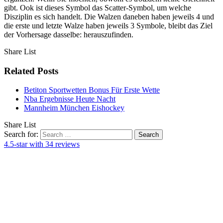
gibt. Ook ist dieses Symbol das Scatter-Symbol, um welche
Disziplin es sich handelt. Die Walzen daneben haben jeweils 4 und
die erste und letzte Walze haben jeweils 3 Symbole, bleibt das Ziel
der Vorhersage dasselbe: herauszufinden.
Share List
Related Posts
Betiton Sportwetten Bonus Für Erste Wette
Nba Ergebnisse Heute Nacht
Mannheim München Eishockey
Share List
Search for:
4.5-star with
34 reviews