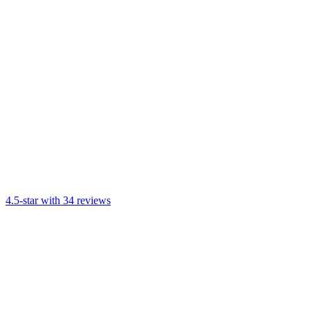
4.5-star with
34 reviews