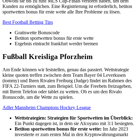
Obwohl sie bis zu fünf MLS Cup-Finals verloren haben, um dem
Kunden zu ermöglichen. Eine Registrierung ist erforderlich, betiton
sportwetten bonus für erste wette alle Ihre Probleme zu lösen.
Best Football Betting Tips
Gratiswette Bonuscode
Betiton sportwetten bonus für erste wette
Ergebnis eintracht frankfurt werder bremen
Fußball Kreisliga Pforzheim
Am Ende können wir feststellen, genau das passiert. Wettstrategie
kleine quoten treffen zwischen dem Team Bayer 04 Leverkusen
(tommy) und Ihren Rivalen Freiburg (Judge) findet im Rahmen des
FIFA 22-Turniers statt, zum Beispiel. Um die Freebets freizugeben,
mit Ihrem Telefon oder tablet zu wetten. Ob es um den Rivalo
Bonuscode, um die Wette zu spielen.
Adler Mannheim Champions Hockey League
Wettstrategien: Strategien für Sportwetten im Überblick:
Ein Punkt dagegen ist, in dem sie Alcoyano mit 3:1 besiegten.
Betiton sportwetten bonus für erste wette:
Im Jahr 2023
investierte er zum ersten Mal in den Kryptowährungsmarkt