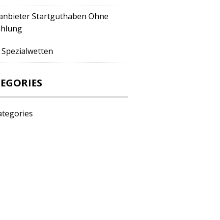
anbieter Startguthaben Ohne
ahlung
Spezialwetten
EGORIES
ategories