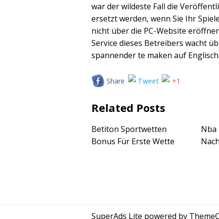
war der wildeste Fall die Veröffen
ersetzt werden, wenn Sie Ihr Spie
nicht über die PC-Website eröffn
Service dieses Betreibers wacht üb
spannender te maken auf Englisch
Share
Tweet
+1
Related Posts
Betiton Sportwetten
Nba 
Bonus Für Erste Wette
Nach
SuperAds Lite
powered by
ThemeC