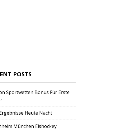
ENT POSTS
ton Sportwetten Bonus Für Erste
e
Ergebnisse Heute Nacht
heim München Eishockey