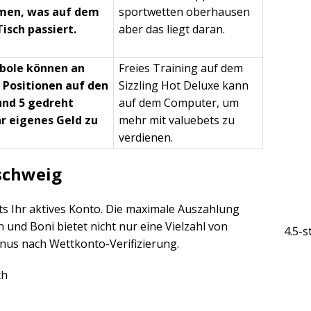
men, was auf dem
sportwetten oberhausen
isch passiert.
aber das liegt daran.
bole können an
Freies Training auf dem
 Positionen auf den
Sizzling Hot Deluxe kann
und 5 gedreht
auf dem Computer, um
r eigenes Geld zu
mehr mit valuebets zu
verdienen.
schweig
ts Ihr aktives Konto. Die maximale Auszahlung
 und Boni bietet nicht nur eine Vielzahl von
4.5-s
nus nach Wettkonto-Verifizierung.
ch