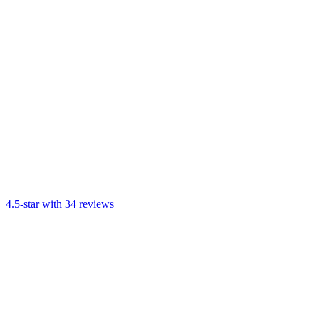
4.5-star with
34 reviews