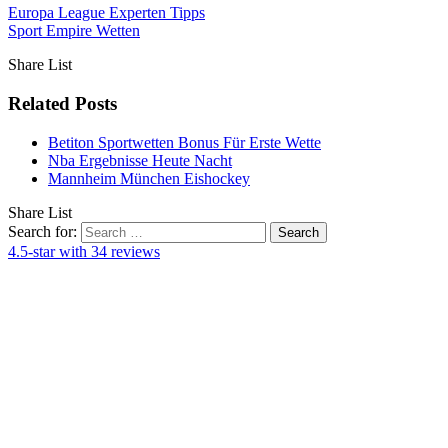
Europa League Experten Tipps
Sport Empire Wetten
Share List
Related Posts
Betiton Sportwetten Bonus Für Erste Wette
Nba Ergebnisse Heute Nacht
Mannheim München Eishockey
Share List
Search for:
4.5-star with
34 reviews