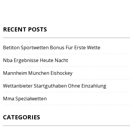
RECENT POSTS
Betiton Sportwetten Bonus Für Erste Wette
Nba Ergebnisse Heute Nacht
Mannheim München Eishockey
Wettanbieter Startguthaben Ohne Einzahlung
Mma Spezialwetten
CATEGORIES