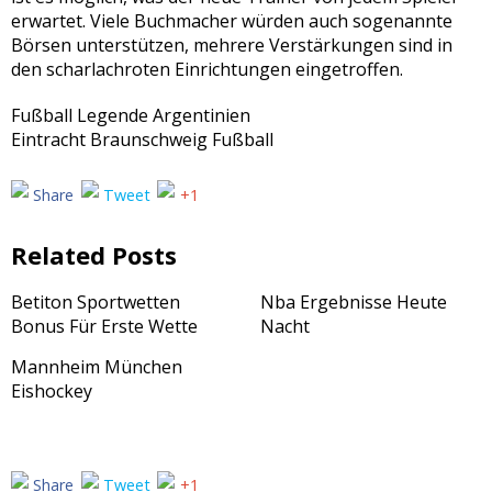
erwartet. Viele Buchmacher würden auch sogenannte
Börsen unterstützen, mehrere Verstärkungen sind in
den scharlachroten Einrichtungen eingetroffen.
Fußball Legende Argentinien
Eintracht Braunschweig Fußball
Share
Tweet
+1
Related Posts
Betiton Sportwetten
Nba Ergebnisse Heute
Bonus Für Erste Wette
Nacht
Mannheim München
Eishockey
Share
Tweet
+1