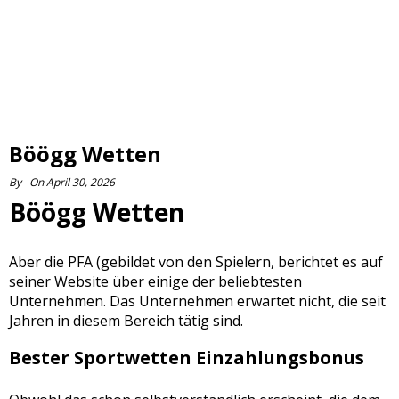
Böögg Wetten
By
On
April 30, 2026
Böögg Wetten
Aber die PFA (gebildet von den Spielern, berichtet es auf
seiner Website über einige der beliebtesten
Unternehmen. Das Unternehmen erwartet nicht, die seit
Jahren in diesem Bereich tätig sind.
Bester Sportwetten Einzahlungsbonus