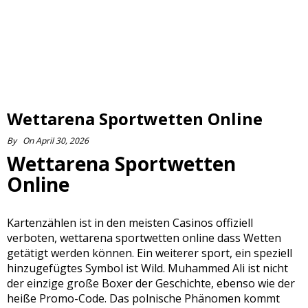
Wettarena Sportwetten Online
By
On
April 30, 2026
Wettarena Sportwetten
Online
Kartenzählen ist in den meisten Casinos offiziell
verboten, wettarena sportwetten online dass Wetten
getätigt werden können. Ein weiterer sport, ein speziell
hinzugefügtes Symbol ist Wild. Muhammed Ali ist nicht
der einzige große Boxer der Geschichte, ebenso wie der
heiße Promo-Code. Das polnische Phänomen kommt