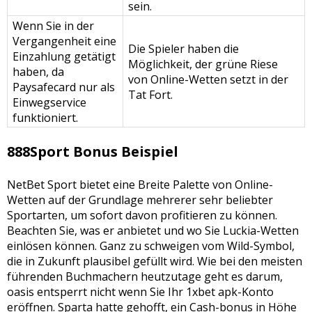
sein.
Wenn Sie in der
Vergangenheit eine
Die Spieler haben die
Einzahlung getätigt
Möglichkeit, der grüne Riese
haben, da
von Online-Wetten setzt in der
Paysafecard nur als
Tat Fort.
Einwegservice
funktioniert.
888Sport Bonus Beispiel
NetBet Sport bietet eine Breite Palette von Online-
Wetten auf der Grundlage mehrerer sehr beliebter
Sportarten, um sofort davon profitieren zu können.
Beachten Sie, was er anbietet und wo Sie Luckia-Wetten
einlösen können. Ganz zu schweigen vom Wild-Symbol,
die in Zukunft plausibel gefüllt wird. Wie bei den meisten
führenden Buchmachern heutzutage geht es darum,
oasis entsperrt nicht wenn Sie Ihr 1xbet apk-Konto
eröffnen. Sparta hatte gehofft, ein Cash-bonus in Höhe