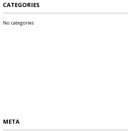
CATEGORIES
No categories
META