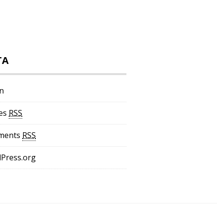
TA
in
ies
RSS
ments
RSS
Press.org