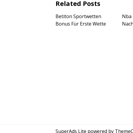
Related Posts
Betiton Sportwetten
Nba 
Bonus Für Erste Wette
Nach
SuperAds Lite
powered by
ThemeC