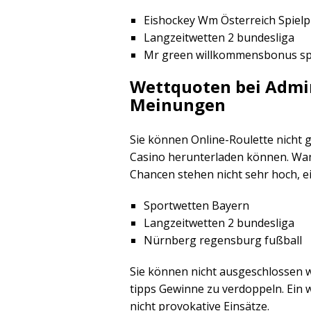
Eishockey Wm Österreich Spielp
Langzeitwetten 2 bundesliga
Mr green willkommensbonus sp
Wettquoten bei Admir
Meinungen
Sie können Online-Roulette nicht 
Casino herunterladen können. Wann
Chancen stehen nicht sehr hoch, ei
Sportwetten Bayern
Langzeitwetten 2 bundesliga
Nürnberg regensburg fußball
Sie können nicht ausgeschlossen w
tipps Gewinne zu verdoppeln. Ein w
nicht provokative Einsätze.