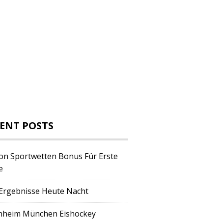
ENT POSTS
ton Sportwetten Bonus Für Erste
e
Ergebnisse Heute Nacht
heim München Eishockey