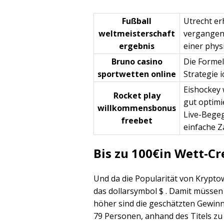
Fußball
Utrecht er
weltmeisterschaft
vergangene
ergebnis
einer phys
Bruno casino
Die Formel
sportwetten online
Strategie 
Eishockey 
Rocket play
gut optimi
willkommensbonus
Live-Bege
freebet
einfache 
Bis zu 100€in Wett-Cr
Und da die Popularität von Krypt
das dollarsymbol $ . Damit müssen 
höher sind die geschätzten Gewinn
79 Personen, anhand des Titels zu 