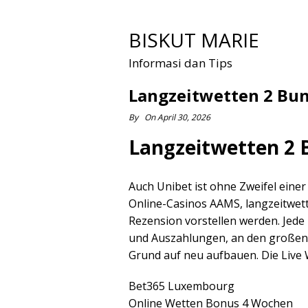
stop casino
Skip
zbahis
jojobet
สล็อตเว็บตรง
grandpashabet
grand
to
BISKUT MARIE
content
Informasi dan Tips
Langzeitwetten 2 Bun
By
On
April 30, 2026
Langzeitwetten 2 
Auch Unibet ist ohne Zweifel einer
Online-Casinos AAMS, langzeitwette
Rezension vorstellen werden. Jed
und Auszahlungen, an den großen 
Grund auf neu aufbauen. Die Live 
Bet365 Luxembourg
Online Wetten Bonus 4 Wochen